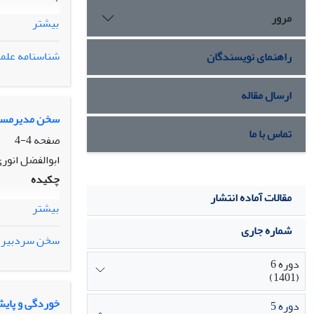
مرور
بیشتر
شناسنامه علم
راهنمای نویسندگان
ارسال مقاله
سخن مدیرمسئ
تماس با ما
صفحه
4-4
ابوالفضل انور
چکیده
مقالات آماده انتشار
بیشتر
شماره جاری
سخن سردبیر
دوره 6
(1401)
خوردگی و پای
دوره 5