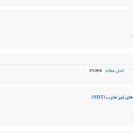
اصل مقاله
375.99 K
ای غیر مخرب (NDT)