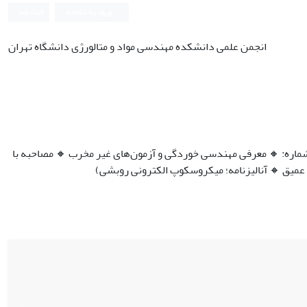
ورود به سامانه
ثبت نام
انجمن علمی دانشکده مهندسی مواد و متالورژی دانشگاه تهران
یاپی 4، بهار 1400، صفحه 2-59 (بخش‌های این شماره: 🔸️ معرفی مهندسی خوردگی و آزمون‌های غیر مخرب 🔸️ مصاحبه با
عمیق 🔸️ آنالیزنامه؛ میکروسکوپ الکترونی روبشی)