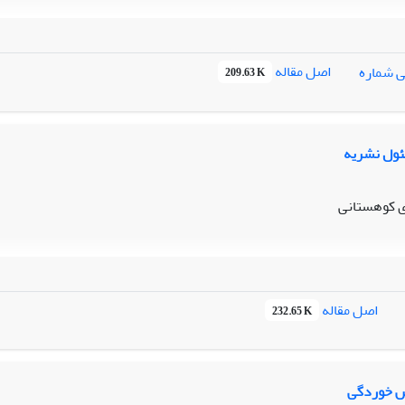
اصل مقاله
ی شماره
209.63 K
ول نشریه
ی کوهستانی
اصل مقاله
232.65 K
ش خوردگی