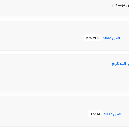
 موسوی
اصل مقاله
676.39 K
 الله کرم
اصل مقاله
1.58 M