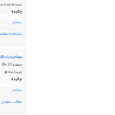
سیدمحمدحسن
چکیده
بیشتر
مشاهده مقاله
مصاحبه با دکتر
صفحه
33-39
مبینا شادلو
چکیده
بیشتر
مطالب عمومی