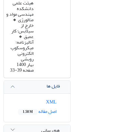
هیئت علمی
دانشکده
مهندسی مواد و
متالورژی 🔸️
خارج از
سیلابس؛ کار
عمیق 🔸️
آنالیزنامه؛
میکروسکوپ
الکترونی
روبشی
بهار 1400
صفحه
33-39
فایل ها
XML
اصل مقاله
1.58 M
هم رسانی