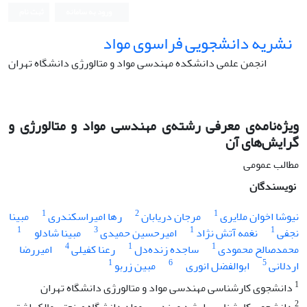
ورود به سامانه
ثبت نام
نشریه دانشجویی فراسوی مواد
انجمن علمی دانشکده مهندسی مواد و متالورژی دانشگاه تهران
ویژه‌نامه‌ی معرفی رشته‌ی مهندسی مواد و متالورژی و
گرایش‌های آن
مطالب عمومی
نویسندگان
1
2
1
نیوشا اخوان ملایری
مرجان دریابان
رها امیراسکندری
مبینا
1
3
1
1
نجفی
نغمه آتش نژاد
امیرحسین حمیدی
مبینا شادلو
4
1
1
محمدصالح محمودی
ساجده زنده‌دل
رعنا کفیلی
امیررضا
1
6
5
اردلانی
ابوالفضل انوری
مبین زربو
1
دانشجوی کارشناسی مهندسی مواد و متالورژی دانشگاه تهران
2