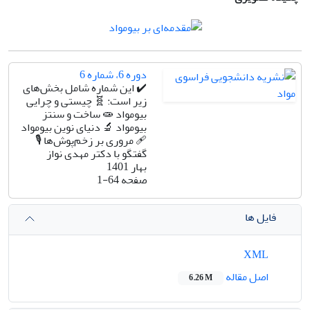
دوره 6، شماره 6
✔️ این شماره شامل بخش‌های
زیر است: 🧬 چیستی و چرایی
بیومواد 🧫 ساخت و سنتز
بیومواد 🔬 دنیای نوین بیومواد
🩹 مروری بر زخم‌پوش‌ها 🎙
گفتگو با دکتر مهدی نواز
بهار 1401
صفحه
1-64
فایل ها
XML
اصل مقاله
6.26 M