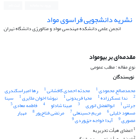
ورود به سامانه
ثبت نام
نشریه دانشجویی فراسوی مواد
انجمن علمی دانشکده مهندسی مواد و متالورژی دانشگاه تهران
مقدمه‌ای بر بیومواد
نوع مقاله : مطلب عمومی
نویسندگان
1
1
محمدصالح محمودی
محدثه احمدی کافشانی
رها امیراسکندری
1
1
1
2
ندا عسکرزاده
محیا فریدونی
نیوشا اخوان ملایری
سینا
5
4
3
1
جرئتی
ابوالفضل انوری
مبینا شادلو
فاطمه معادی
8
7
6
مسعود خلیلی
مریم حسینعلی
مرتضی فتاح‌پور
مهیار
9
9
مصوری
آیدا خواجه حق‌وردی
1
اعضای هیأت تحریریه
2