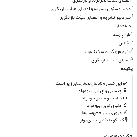
اعضای هیأت تحریریه و بازنگری
3
مدیر مسئول نشریه‌ و اعضای هیأت بازنگری
4
سردبیر نشریه و اعضای هیأت بازنگری
5
صفحه‌آرا
6
طراح جلد
7
عکاس
8
مترجم و گرافیست تصویر
9
اعضای هیأت بازنگری
چکیده
✔️ این شماره شامل بخش‌های زیر است:
🧬 چیستی و چرایی بیومواد
🧫 ساخت و سنتز بیومواد
🔬 دنیای نوین بیومواد
🩹 مروری بر زخم‌پوش‌ها
🎙 گفتگو با دکتر مهدی نواز
چکیده تصویری