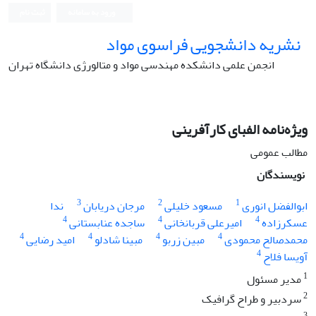
ورود به سامانه
ثبت نام
نشریه دانشجویی فراسوی مواد
انجمن علمی دانشکده مهندسی مواد و متالورژی دانشگاه تهران
ویژه‌نامه الفبای کارآفرینی
مطالب عمومی
نویسندگان
3
2
1
ابوالفضل انوری
مسعود خلیلی
مرجان دریابان
ندا
4
4
4
عسکرزاده
امیرعلی قربانخانی
ساجده عنابستانی
4
4
4
4
محمدصالح محمودی
مبین زربو
مبینا شادلو
امید رضایی
4
آویسا فلاح
1
مدیر مسئول
2
سردبیر و طراح گرافیک
3